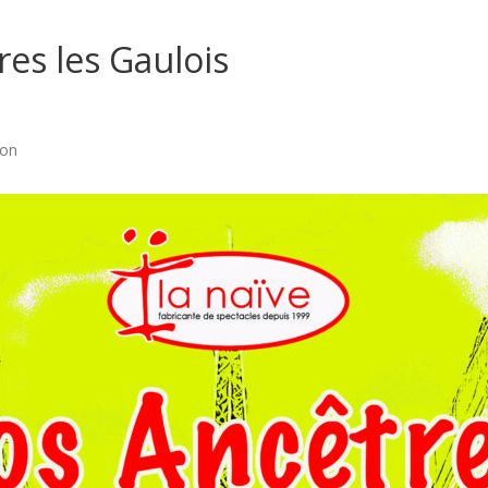
es les Gaulois
ion